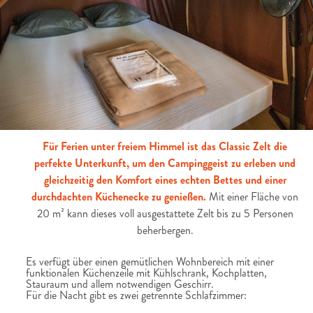
Für Ferien unter freiem Himmel ist das Classic Zelt die
perfekte Unterkunft, um den Campinggeist zu erleben und
gleichzeitig den Komfort eines echten Bettes und einer
durchdachten Küchenecke zu genießen.
Mit einer Fläche von
20 m² kann dieses voll ausgestattete Zelt bis zu 5 Personen
beherbergen.
Es verfügt über einen gemütlichen Wohnbereich mit einer
funktionalen Küchenzeile mit Kühlschrank, Kochplatten,
Stauraum und allem notwendigen Geschirr.
Für die Nacht gibt es zwei getrennte Schlafzimmer: