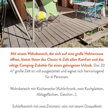
Mit einem Wohnbereich, der sich auf eine große Holzterrasse
öffnet, bietet Ihnen das Classic 4-Zelt allen Komfort und das
nötige Camping-Zubehör für einen gelungenen Urlaub.
Das 20
m² große Zelt ist voll ausgestattet und eignet sich hervorragend
für 4 Personen.
Wohnbereich mit Küchenecke (Kühlschrank, zwei Kochplatten,
Ablageflächen, Geschirr…).
Schlafbereich mit zwei Zimmern: eins mit einem Doppelbett