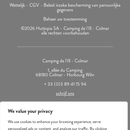
Wettelijk -
CGV -
Beleid inzake bescherming van persoonlijke
gegevens
Beheer uw toestemming
©2026 Huttopia SA - Camping de l'Ill - Colmar
alle rechten voorbehouden
Camping de l'Ill - Colmar
1, allée du Camping
68180 Colmar - Horbourg Wihr
+ 33 (0)3 89 41 15 94
schrijf ons
We value your privacy
Camping Ill-Colmar is een Citykamp die behoort tot de groep
We use cookies to enhance your browsing experience, serve
Huttopia & Cie
personalized ads or content, and analyze our traffic. By clicking