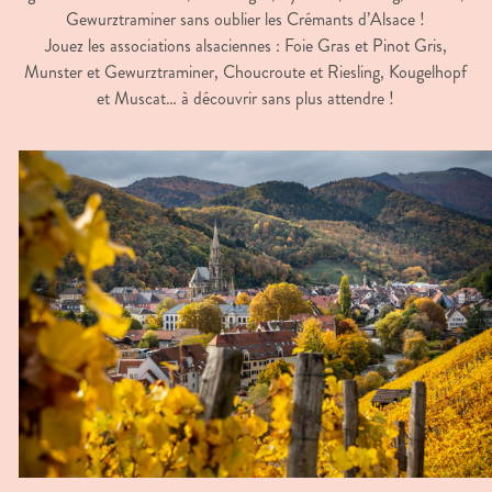
Gewurztraminer sans oublier les Crémants d’Alsace !
Jouez les associations alsaciennes : Foie Gras et Pinot Gris,
Munster et Gewurztraminer, Choucroute et Riesling, Kougelhopf
et Muscat… à découvrir sans plus attendre !